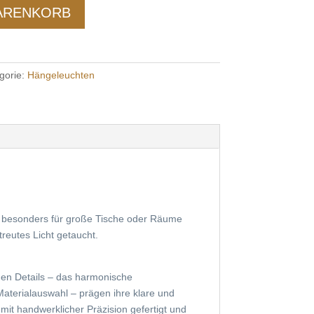
WARENKORB
gorie:
Hängeleuchten
e“ besonders für große Tische oder Räume
treutes Licht getaucht.
chen Details – das harmonische
terialauswahl – prägen ihre klare und
it handwerklicher Präzision gefertigt und