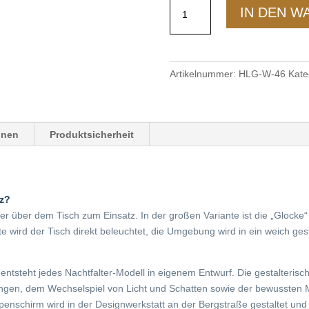
Lampenschirm
IN DEN 
Glocke
groß
Menge
Artikelnummer:
HLG-W-46
Kate
onen
Produktsicherheit
z?
r über dem Tisch zum Einsatz. In der großen Variante ist die „Glock
e wird der Tisch direkt beleuchtet, die Umgebung wird in ein weich ges
 entsteht jedes Nachtfalter-Modell in eigenem Entwurf. Die gestalteris
gen, dem Wechselspiel von Licht und Schatten sowie der bewussten Ma
schirm wird in der Designwerkstatt an der Bergstraße gestaltet und m