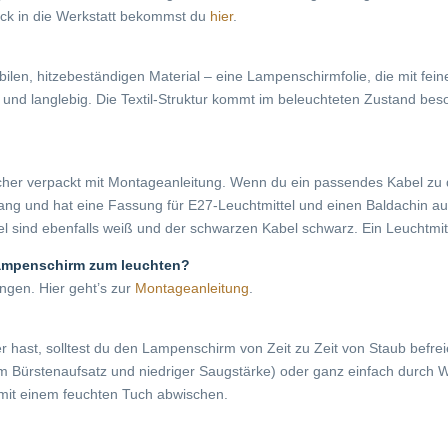
lick in die Werkstatt bekommst du
hier
.
ilen, hitzebeständigen Material – eine Lampenschirmfolie, die mit feine
und langlebig. Die Textil-Struktur kommt im beleuchteten Zustand be
her verpackt mit Montageanleitung. Wenn du ein passendes Kabel zu
 lang und hat eine Fassung für E27-Leuchtmittel und einen Baldachin 
 sind ebenfalls weiß und der schwarzen Kabel schwarz. Ein Leuchtmitt
Lampenschirm zum leuchten?
ngen. Hier geht’s zur
Montageanleitung
.
r hast, solltest du den Lampenschirm von Zeit zu Zeit von Staub befr
Bürstenaufsatz und niedriger Saugstärke) oder ganz einfach durch We
mit einem feuchten Tuch abwischen.