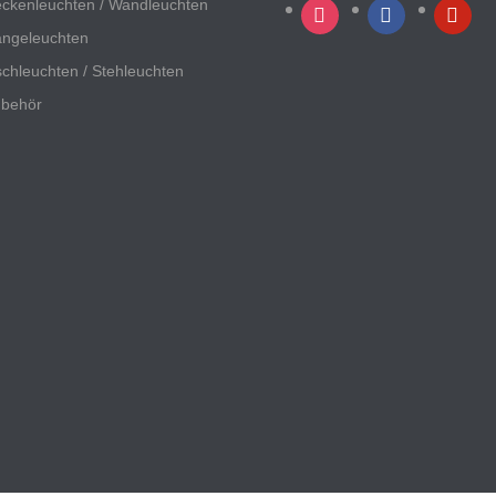
ckenleuchten / Wandleuchten
instagram
facebook
pinterest
ngeleuchten
schleuchten / Stehleuchten
behör